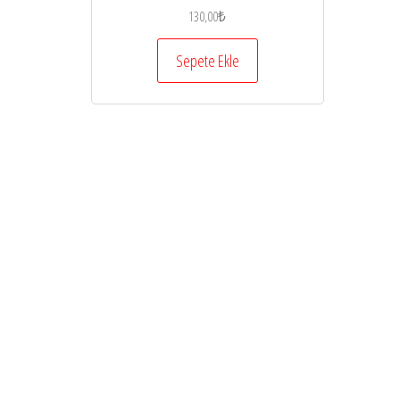
130,00
₺
Sepete Ekle