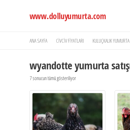
İçeriğe
atla
www.dolluyumurta.com
ANA SAYFA
CİVCİV FİYATLARI
KULUÇKALIK YUMURTA 
wyandotte yumurta satış
7 sonucun tümü gösteriliyor