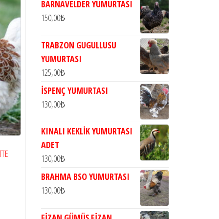
BARNAVELDER YUMURTASI
150,00
₺
TRABZON GUGULLUSU
YUMURTASI
125,00
₺
İSPENÇ YUMURTASI
130,00
₺
KINALI KEKLİK YUMURTASI
ADET
TTE
130,00
₺
BRAHMA BSO YUMURTASI
130,00
₺
FİZAN GÜMÜŞ FİZAN