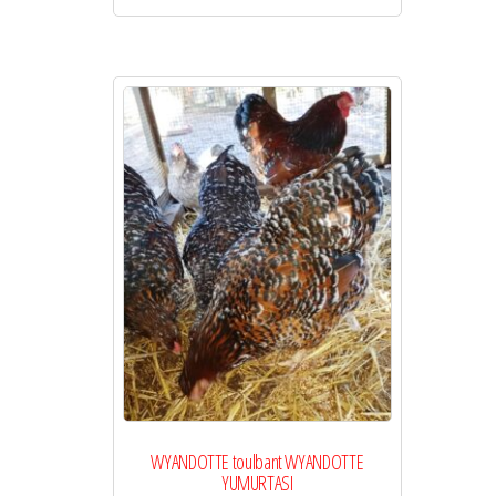
WYANDOTTE toulbant WYANDOTTE
YUMURTASI