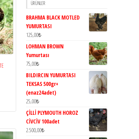
ÜRÜNLER
BRAHMA BLACK MOTLED
YUMURTASI
125,00
₺
LOHMAN BROWN
Yumurtası
75,00
₺
TE
BILDIRCIN YUMURTASI
TEKSAS 500gr+
(enaz24adet)
25,00
₺
ÇİLLİ PLYMOUTH HOROZ
CİVCİV 100adet
2.500,00
₺