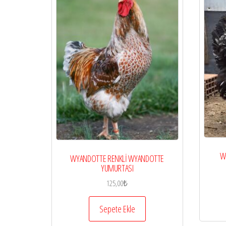
W
WYANDOTTE RENKLİ WYANDOTTE
YUMURTASI
125,00
₺
Sepete Ekle