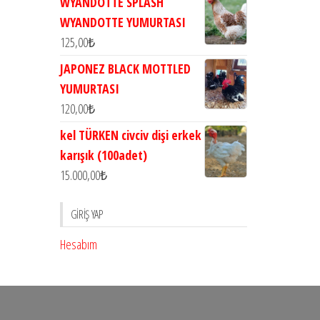
WYANDOTTE SPLASH
WYANDOTTE YUMURTASI
125,00
₺
JAPONEZ BLACK MOTTLED
YUMURTASI
120,00
₺
kel TÜRKEN civciv dişi erkek
karışık (100adet)
15.000,00
₺
GIRIŞ YAP
Hesabım