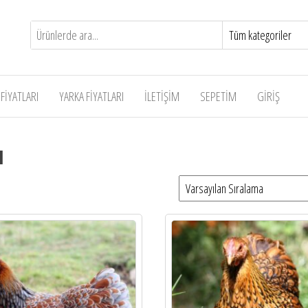
FİYATLARI
YARKA FİYATLARI
İLETİŞİM
SEPETIM
GIRIŞ
ı