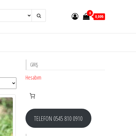
0
0,00₺
GIRIŞ
Hesabım
TELEFON 0545 810 0910