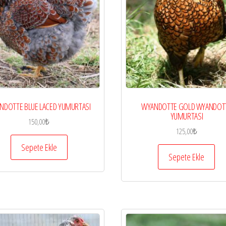
NDOTTE BLUE LACED YUMURTASI
WYANDOTTE GOLD WYANDOT
YUMURTASI
150,00
₺
125,00
₺
Sepete Ekle
Sepete Ekle