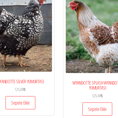
YANDOTTE SİLVER YUMURTASI
WYANDOTTE SPLASH WYANDO
YUMURTASI
125,00
₺
125,00
₺
Sepete Ekle
Sepete Ekle