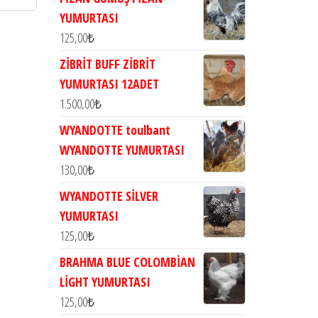
YUMURTASI
125,00
₺
ZİBRİT BUFF ZİBRİT
YUMURTASI 12ADET
1.500,00
₺
WYANDOTTE toulbant
WYANDOTTE YUMURTASI
130,00
₺
WYANDOTTE SİLVER
YUMURTASI
125,00
₺
BRAHMA BLUE COLOMBİAN
LİGHT YUMURTASI
125,00
₺