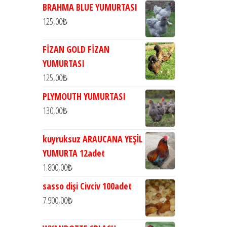
BRAHMA BLUE YUMURTASI
125,00
₺
FİZAN GOLD FİZAN
YUMURTASI
125,00
₺
PLYMOUTH YUMURTASI
130,00
₺
kuyruksuz ARAUCANA YEŞİL
YUMURTA 12adet
1.800,00
₺
sasso dişi Civciv 100adet
7.900,00
₺