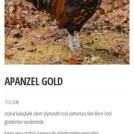
APANZEL GOLD
150,00
₺
orjinal kuluçkalık silver plymouth rock yumurtası tüm illere özel
gönderme viyollerinde
kargo veya otobüs kargosu ile gönderimimiz mevcuttur