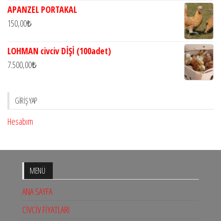
APANZEL PORTAKAL
150,00
₺
LOHMAN civciv DİŞİ (100adet)
7.500,00
₺
GIRIŞ YAP
Hesabım
MENÜ
ANA SAYFA
CİVCİV FİYATLARI