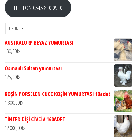
TELEFON 0545 810 0910
ÜRÜNLER
AUSTRALORP BEYAZ YUMURTASI
130,00
₺
Osmanlı Sultan yumurtası
125,00
₺
KOŞİN PORSELEN CÜCE KOŞİN YUMURTASI 10adet
1.800,00
₺
TİNTED DİŞİ CİVCİV 160ADET
12.000,00
₺