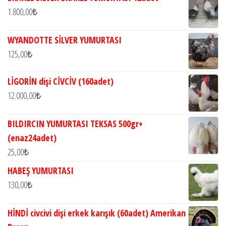
1.800,00
₺
WYANDOTTE SİLVER YUMURTASI
125,00
₺
LİGORİN dişi CİVCİV (160adet)
12.000,00
₺
BILDIRCIN YUMURTASI TEKSAS 500gr+
(enaz24adet)
25,00
₺
HABEŞ YUMURTASI
130,00
₺
HİNDİ civcivi dişi erkek karışık (60adet) Amerikan