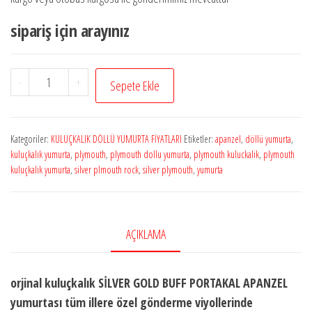
sipariş için arayınız
APANZEL
-
+
Sepete Ekle
GOLD
adet
Kategoriler:
KULUÇKALIK DÖLLÜ YUMURTA FİYATLARI
Etiketler:
apanzel
,
döllü yumurta
,
kuluçkalık yumurta
,
plymouth
,
plymouth dollu yumurta
,
plymouth kuluckalik
,
plymouth
kuluçkalık yumurta
,
silver plmouth rock
,
silver plymouth
,
yumurta
AÇIKLAMA
orjinal kuluçkalık SİLVER GOLD BUFF PORTAKAL APANZEL
yumurtası tüm illere özel gönderme viyollerinde