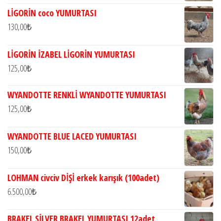
LİGORİN coco YUMURTASI
130,00
₺
LİGORİN İZABEL LİGORİN YUMURTASI
125,00
₺
WYANDOTTE RENKLİ WYANDOTTE YUMURTASI
125,00
₺
WYANDOTTE BLUE LACED YUMURTASI
150,00
₺
LOHMAN civciv DİŞİ erkek karışık (100adet)
6.500,00
₺
BRAKEL SİLVER BRAKEL YUMURTASI 12adet